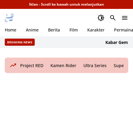
Iklan - Scroll ke bawah untuk melanjutkan
Home
Anime
Berita
Film
Karakter
Permain
Kabar Gembira! F
BREAKING NEWS
Project RED
Kamen Rider
Ultra Series
Super Sen