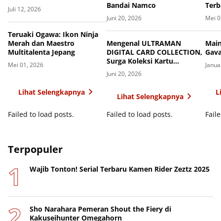
Bandai Namco
Terb
Juli 12, 2026
Juni 20, 2026
Mei 0
Teruaki Ogawa: Ikon Ninja
Merah dan Maestro
Mengenal ULTRAMAN
Main
Multitalenta Jepang
DIGITAL CARD COLLECTION,
Gava
Surga Koleksi Kartu
Mei 01, 2026
Janua
Pahlawan Cahaya
Juni 20, 2026
Lihat Selengkapnya
L
Lihat Selengkapnya
Failed to load posts.
Failed to load posts.
Faile
Terpopuler
Wajib Tonton! Serial Terbaru Kamen Rider Zeztz 2025
Sho Narahara Pemeran Shout the Fiery di
Kakuseihunter Omegahorn